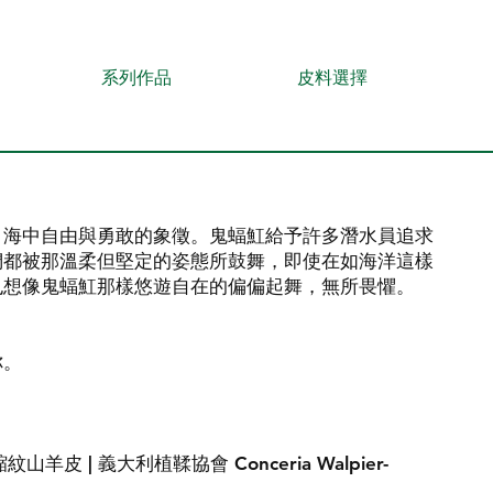
系列作品
皮料選擇
，海中自由與勇敢的象徵。鬼蝠魟給予許多潛水員追求
們都被那溫柔但堅定的姿態所鼓舞，即使在如海洋這樣
也想像鬼蝠魟那樣悠遊自在的偏偏起舞，無所畏懼。
你。
縮紋山羊皮 | 義大利植鞣協會 Conceria Walpier-