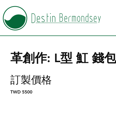
革創作: L型 魟 錢
訂製價格
TWD 5500