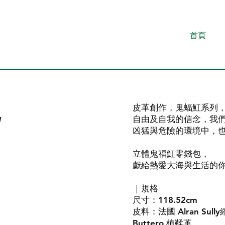
首頁
包
皮革創作，鬼蝠魟系列
自由及自我的信念，我
凶猛與危險的環境中，
立體鬼福魟零錢包，
獻給熱愛大海與生活的
｜規格
尺寸：118.52cm
皮料：法國 Alran Sully
Buttero 植鞣革