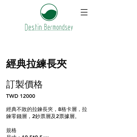
經典拉練長夾
訂製價格
TWD 12000
經典不敗的拉鍊長夾，8格卡層，拉
鍊零錢層，2鈔票層及2票據層。
規格